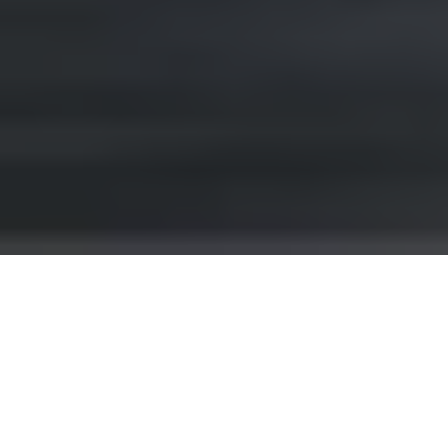
Dal 15 al 19 giugno 2026, il polo fieristico di
Paris Nord Villepinte
ha ospitato l’edizione di
Eurosatory 2026
. Questa esposizione
internazionale per la difesa ha evidenziato
un’importante transizione industriale. Il settore