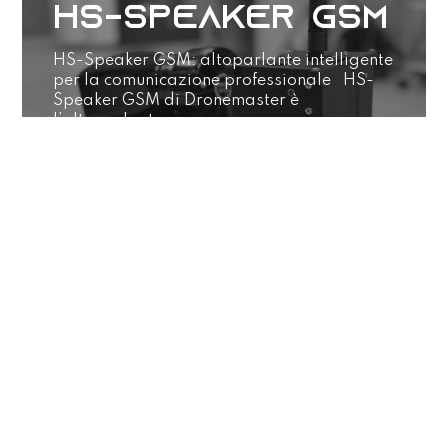
HS-Speaker GSM
HS-Speaker GSM: altoparlante intelligente
per la comunicazione professionale HS-
Speaker GSM di Dronemaster è
l’altoparlante...
LEGGI DI PIÙ
RHINO X3