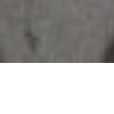
A Parma, nel mese di giugno, è in programma
un corso dedicato alle capacità
Counter-UAS
(
C-UAS
)
: tecniche e sistemi per rilevare,
identificare e contrastare l’impiego non
autorizzato o ostile di droni.