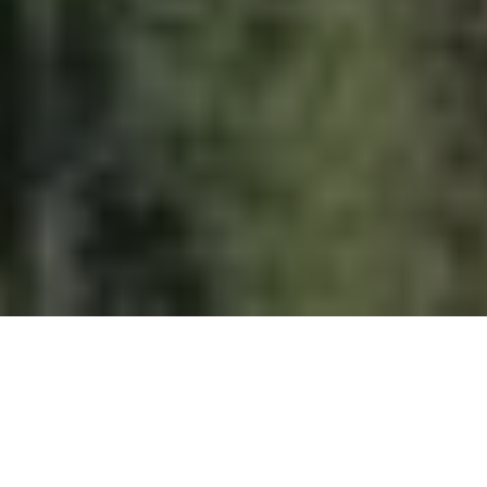
All’Aquila prende forma un nuovo piano di
monitoraggio ambientale
contro l’
abbandono
illecito di rifiuti
. Il protocollo firmato tra