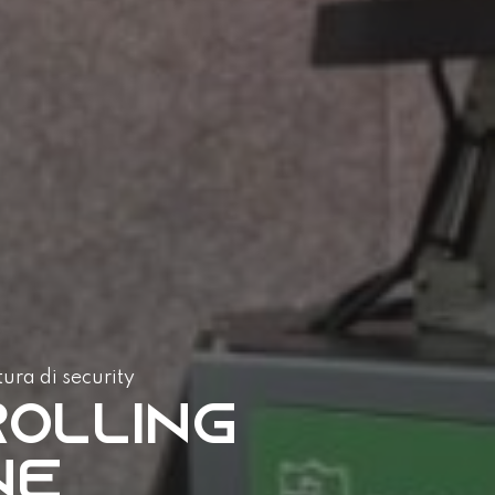
ura di security
rolling
ne