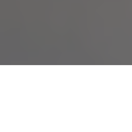
Il mondo della logistica è sull’orlo di una
trasformazione radicale, guidata da una
tecnologia che fino a poco tempo fa sembrava
appartenere al regno della fantascienza: i
droni RFID
.
Questi dispositivi, combinando la
flessibilità