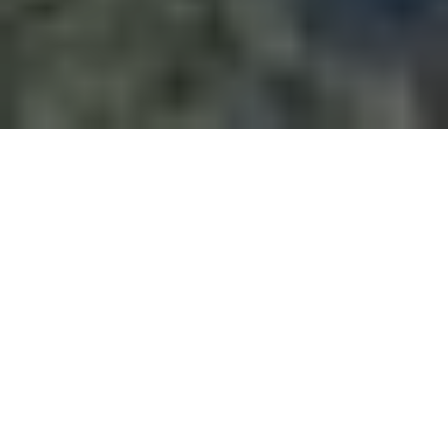
Negli ultimi anni,
gli UAV hanno rivoluzionato
numerosi settori
, dalla logistica
all’agricoltura, fino alla sicurezza pubblica. Tra
le applicazioni più innovative, spicca l’impiego
dei droni per monitorare gli incendi boschivi, un
tema cruciale in un’epoca in cui i cambiamenti
climatici stanno aumentando sia la frequenza
che l’intensità di questi eventi.