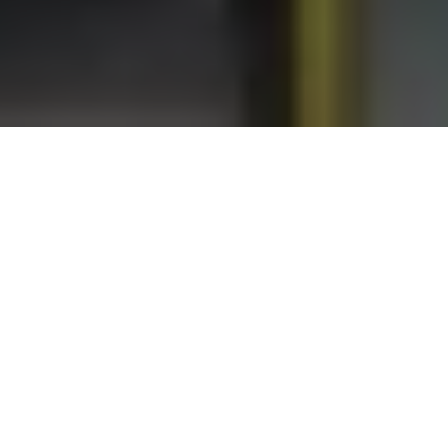
Un futuro autonomo per la
sicurezza aerea
si
prospetta all’orizzonte.
Prima di ogni decollo, gli aerei di linea vengono
sottoposti a scrupolose
ispezioni pre-volo
, un
processo che può richiedere fino a quattro ore e
comportare rischi per la sicurezza degli
operatori, costretti a lavorare in quota per
verificare l’integrità del velivolo.