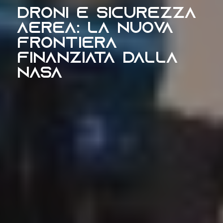
Droni e sicurezza
aerea: la nuova
frontiera
finanziata dalla
NASA