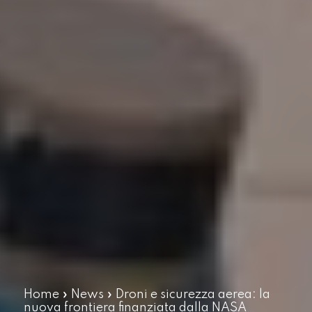
Home
»
News
»
Droni e sicurezza aerea: la
nuova frontiera finanziata dalla NASA