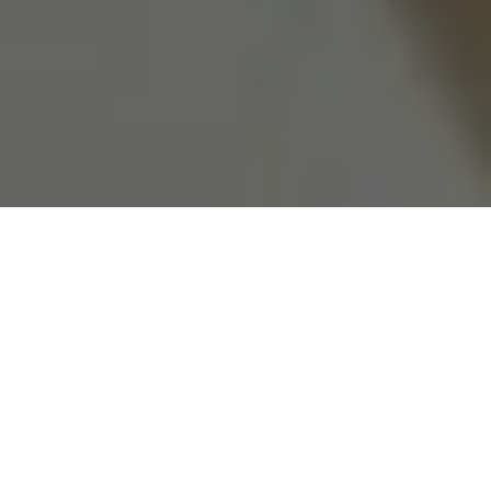
Il Comune di Brindisi ha inaugurato un nuovo
paradigma di gestione delle emergenze,
presentando un sistema di
Protezione Civile
che integra
innovazione digitale
,
intelligenza
artificiale
e
droni
.
Il comandante della Polizia Locale e
responsabile della Protezione Civile, Antonio
Orefice, ha illustrato una strategia in cui la città