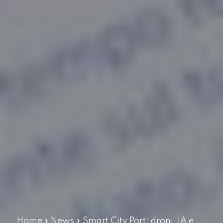
Home
»
News
»
Smart City Port: droni, IA e