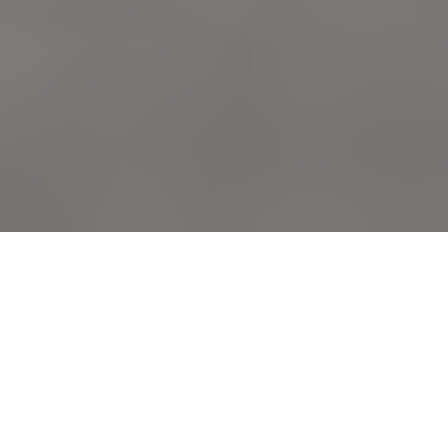
L’integrazione operativa di
Iron Beam
, in
Israele noto come
Magen Or
, segna un
passaggio chiave nella difesa aerea a corto
raggio: dall’intercettazione cinetica all’energia
diretta. Il tema non è solo tecnologico. In uno
scenario in cui droni e munizionamento a basso