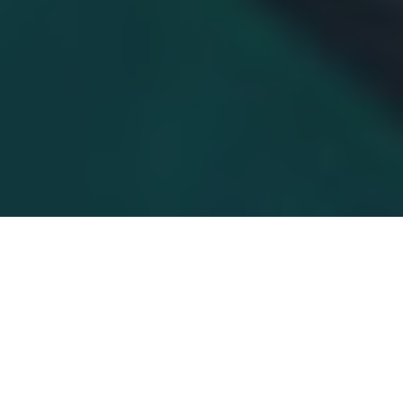
Negli ultimi anni, il
mercato dei droni marini e
subacquei in Italia ha registrato una crescita
significativa
, affermandosi come uno dei settori
tecnologici più promettenti. Il comparto, che già
nel 2023 ha raggiunto un valore di 76,2 milioni
di euro (contro i 63,4 milioni stimati nel 2022), è