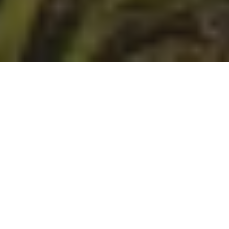
L’agricoltura di precisione sta vivendo una
rivoluzione, soprattutto nel settore olivicolo.
Durante l’evento Olioliva 2025 a Imperia,
startup e aziende hanno presentato soluzioni
all’avanguardia che combinano
droni,
intelligenza artificiale e sensoristica avanzata
per migliorare la produzione, la sicurezza e la
sostenibilità degli oliveti.
Ma come funzionano queste tecnologie? E quali
vantaggi portano a frantoi e produttori? Ecco
un’analisi approfondita delle innovazioni più