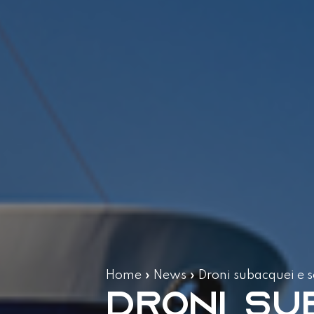
Home
»
News
»
Droni subacquei e s
Droni su