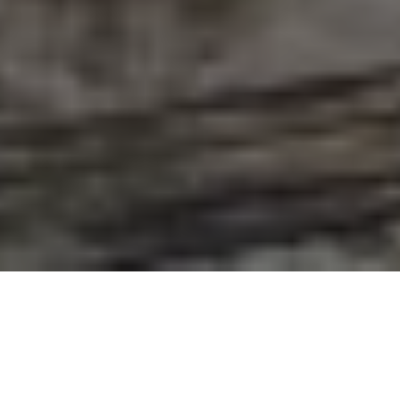
Nel dicembre 2025, il
Ministero della Difesa
dei Paesi Bassi
ha annunciato l’acquisto di 100
radar
IRIS
prodotti da Robin Radar Systems.